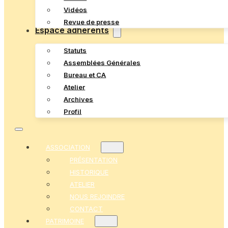
Vidéos
Revue de presse
Espace adhérents
Statuts
Assemblées Générales
Bureau et CA
Atelier
Archives
Profil
ASSOCIATION
PRÉSENTATION
HISTORIQUE
ATELIER
NOUS REJOINDRE
CONTACT
PATRIMOINE