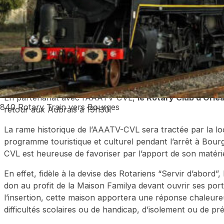
Dernière minute !
A la suite de l’avarie intervenue sur 
Vapeur de l’AJECTA du 6 au 8 mai, nos circulations en 
que le Rotary Train du 3 juin sera assuré en traction di
En partenariat avec l’AAATV-CVL,
le Rotary Club d’Orléa
r840 Rotary Train vers Bourges
retour aux Aubrais à 19h30.
La rame historique de l’AAATV-CVL sera tractée par la loc
programme touristique et culturel pendant l’arrêt à Bourg
CVL est heureuse de favoriser par l’apport de son matéri
En effet, fidèle à la devise des Rotariens “Servir d’abord”
don au profit de la Maison Familya devant ouvrir ses por
l’insertion, cette maison apportera une réponse chaleureuse
difficultés scolaires ou de handicap, d’isolement ou de p