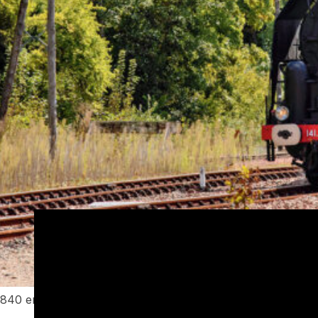
L’AAATV-CVL a répondu présente au Festival Vapeur organ
historique du 29/04 au 13/05, ces dates englobant la prépara
Parmi d’autres, la 141.R.840 a brillé par son esthétisme e
vapeur le vendredi 5 mai entre Longueville et Villiers-St-
Notre Amicale doit beaucoup à ses nombreux compagnons qu
dans un climat de passion et d’entraide ferroviaire rendant 
rame et maintenir la R 840 en pression.
Un beau moment de chemin de fer historique et associatif
r840 en manœuvre à Loches