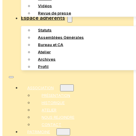
Vidéos
Revue de presse
Espace adhérents
Statuts
Assemblées Générales
Bureau et CA
Atelier
Archives
Profil
ASSOCIATION
PRÉSENTATION
HISTORIQUE
ATELIER
NOUS REJOINDRE
CONTACT
PATRIMOINE